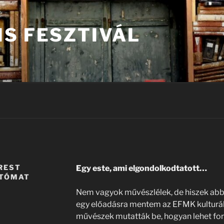
IS FESZTIVÁL
REST
Egy este, ami elgondolkodtatott…
UTÓMAT
Nem vagyok művészlélek, de hiszek abban
egy előadásra mentem az EFMK kulturáli
művészek mutatták be, hogyan lehet for