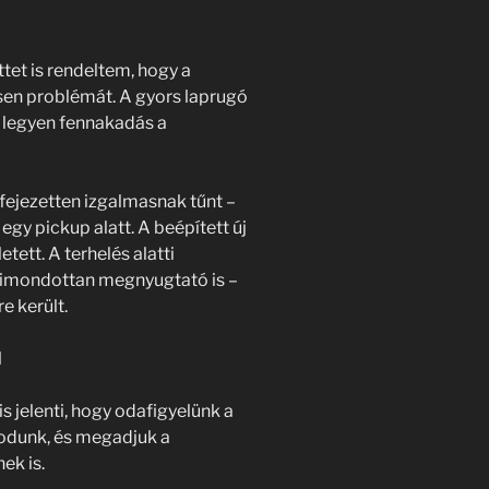
et is rendeltem, hogy a
sen problémát. A gyors laprugó
e legyen fennakadás a
fejezetten izgalmasnak tűnt –
egy pickup alatt. A beépített új
tett. A terhelés alatti
 kimondottan megnyugtató is –
e került.
l
is jelenti, hogy odafigyelünk a
odunk, és megadjuk a
ek is.