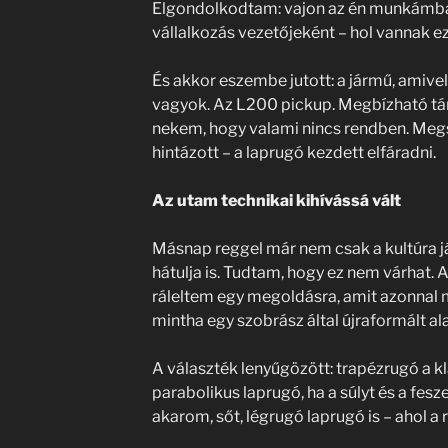
Elgondolkodtam: vajon az én munkámba
vállalkozás vezetőjeként – hol vannak e
És akkor eszembe jutott: a jármű, ami
vagyok. Az L200 pickup. Megbízható társ
nekem, hogy valami nincs rendben. Meg
hintázott – a laprugó kezdett elfáradni.
Az utam technikai kihívássá vált
Másnap reggel már nem csak a kultúra j
hátulja is. Tudtam, hogy ez nem várhat.
ráleltem egy megoldásra, amit azonna
mintha egy szobrász által újraformált al
A választék lenyűgözött: trapézrugó a k
parabolikus laprugó, ha a súlyt és a fesz
akarom, sőt, légrugó laprugó is – ahol a 