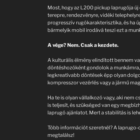
Most, hogy az L200 pickup laprugója új 
terepre, rendezvényre, vidéki telephelyre
progresszív rugókarakterisztika, és ha 
bármelyik mobil irodává teszi ezt a mun
A vége? Nem. Csak a kezdete.
A kulturális élmény elindított bennem 
döntéshozóként gondolok a munkámra, h
legkreatívabb döntések épp olyan dolgo
kompresszor vezérlés vagy a jármű mag
Ha te is olyan vállalkozó vagy, aki nem 
is teljesít, és szükséged van egy megbíz
laprugó ajánlatot. Mert a stabilitás is le
Több információt szeretnél? A laprugo-
megtalálsz!