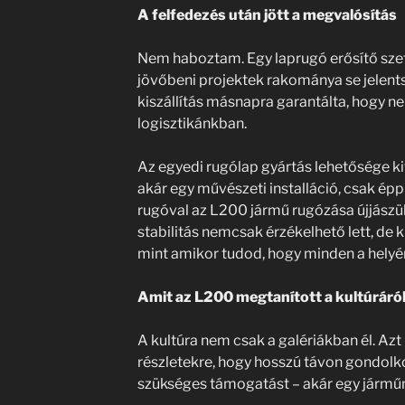
A felfedezés után jött a megvalósítás
Nem haboztam. Egy laprugó erősítő szett
jövőbeni projektek rakománya se jelent
kiszállítás másnapra garantálta, hogy n
logisztikánkban.
Az egyedi rugólap gyártás lehetősége ki
akár egy művészeti installáció, csak épp 
rugóval az L200 jármű rugózása újjászüle
stabilitás nemcsak érzékelhető lett, de
mint amikor tudod, hogy minden a helyér
Amit az L200 megtanított a kultúráró
A kultúra nem csak a galériákban él. Azt 
részletekre, hogy hosszú távon gondolk
szükséges támogatást – akár egy járműn