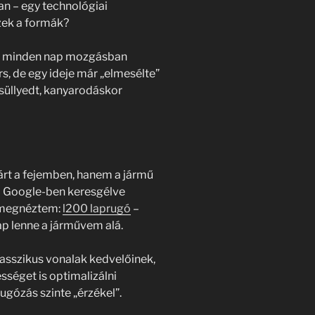
n – egy technológiai
zek a formák?
vel minden nap mozgásban
, de egy ideje már „elmesélte”
süllyedt, kanyarodáskor
árt a fejemben, hanem a jármű
 A Google-ben keresgélve
l megnéztem:
l200 laprugó
–
ap lenne a járművem alá.
lasszikus vonalak kedvelőinek,
ességet is optimalizálni
rugózás szinte „érzékel”.