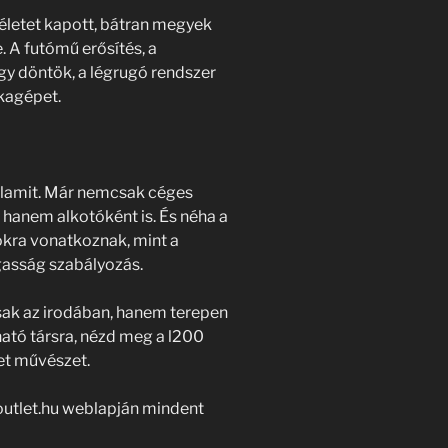
életet kapott, bátran megyek
. A futómű erősítés, a
úgy döntök, a légrugó rendszer
kagépet.
valamit. Már nemcsak céges
anem alkotóként is. És néha a
kra vonatkoznak, mint a
asság szabályozás.
csak az irodában, hanem terepen
ható társra, nézd meg a l200
het művészet.
outlet.hu weblapján mindent