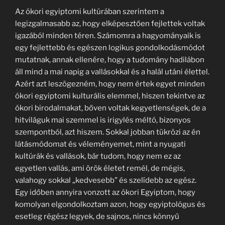
Az ókori egyiptomi kultúrában szerintem a
legizgalmasabb az, hogy elképesztően fejlettek voltak
igazából minden téren. Számomra a hagyományaik is
egy fejlettebb és egészen logikus gondolkodásmódot
mutatnak, annak ellenére, hogy a tudomány hadilábon
áll mind a mai napig a vallásokkal és a halál utáni élettel.
Azért azt leszögezném, hogy nem értek egyet minden
ókori egyiptomi kulturális elemmel, hiszen tekintve az
ókori birodalmakat, bőven voltak kegyetlenségek, de a
hitviláguk mai szemmel is irigylés méltó, bizonyos
szempontból, azt hiszem. Sokkal jobban tükrözi az én
látásmódomat és véleményemet, mint a nyugati
kultúrák és vallások, bár tudom, hogy nem ez az
egyetlen vallás, ami örök életet remél, de mégis,
valahogy sokkal „kedvesebb” és szelídebb az egész.
Egy időben annyira vonzott az ókori Egyiptom, hogy
komolyan elgondolkoztam azon, hogy egyiptológus és
esetleg régész legyek, de sajnos, nincs könnyű