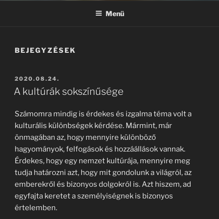
Menü
BEJEGYZÉSEK
BEKÜLDVE:
2020.08.24.
A kultúrák sokszínűsége
Számomra mindig is érdekes és izgalma téma volt a
kulturális különbségek kérdése. Mármint, már
önmagában az, hogy mennyire különböző
hagyományok, felfogások és hozzáállások vannak.
Érdekes, hogy egy nemzet kultúrája, mennyire meg
tudja határozni azt, hogy mit gondolunk a világról, az
emberekről és bizonyos dolgokról is. Azt hiszem, ad
egyfajta keretet a személyiségnek is bizonyos
értelemben.