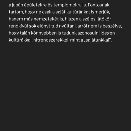
a japán épületekre és templomokra is. Fontosnak
tartom, hogy ne csak a saját kultúránkat ismerjük,
hanem más nemzetekét is, hiszen a széles látókör
rendkívül sok előnyt tud nyújtani, arról nem is beszélve,
hogy talán könnyebben is tudunk azonosulni idegen
kultúrákkal, hitrendszerekkel, mint a „sajátunkkal”.
Keresés
Keresé
a
következő
kifejezésre:
OLDALAK
A babakocsi nem lehet kultúra kérdése
A csend és kultúra mélyebb értelme – és amit a japán
kertészkedés tanított nekem