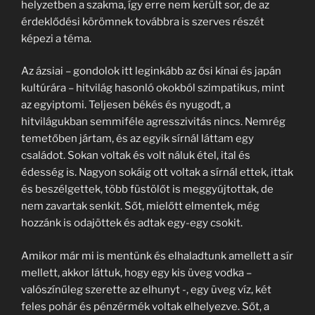
helyzetben a szakma, így erre nem került sor, de az
érdeklődési körömnek továbbra is szerves részét
képezi a téma.
Az ázsiai – gondolok itt leginkább az ősi kínai és japán
kultúrára – hitvilág hasonló okokból szimpatikus, mint
az egyiptomi. Teljesen békés és nyugodt, a
hitvilágukban semmiféle agresszivitás nincs. Nemrég
temetőben jártam, és az egyik sírnál láttam egy
családot. Sokan voltak és volt náluk étel, ital és
édesség is. Nagyon sokáig ott voltak a sírnál ettek, ittak
és beszélgettek, több füstölőt is meggyújtottak, de
nem zavartak senkit. Sőt, mielőtt elmentek, még
hozzánk is odajöttek és adtak egy-egy csokit.
Amikor már mi is mentünk és elhaladtunk amellett a sír
mellett, akkor láttuk, hogy egy kis üveg vodka –
valószínűleg szerette az elhunyt -, egy üveg víz, két
feles pohár és pénzérmék voltak elhelyezve. Sőt, a