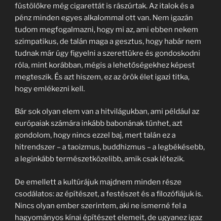
füstölőkre még cigarettát is rászúrtak. Az italok és a
pénz minden egyes alkalommal ott van. Nem igazán
tudom megfogalmazni, hogy mi az, ami ebben nekem
szimpatikus, de talán maga a gesztus, hogy habár nem
tudnak már úgy figyelni a szerettükre és gondoskodni
róla, mint korábban, mégis a lehetőségekhez képest
megteszik. És azt hiszem, ez az örök élet igazi titka,
hogy emlékezni kell.
Bár sok olyan elem van a hitvilágukban, ami például az
európaiak számára inkább babonának tűnhet, azt
gondolom, hogy nincs ezzel baj, mert talán ez a
hitrendszer – a taoizmus, buddhizmus – a legbékésebb,
a leginkább természetközelibb, amik csak létezik.
De emellett a kultúrájuk majdnem minden része
csodálatos: az építészet, a festészet és a filozófiájuk is.
Nincs olyan ember szerintem, aki ne ismerné fel a
hagyományos kínai építészet elemeit, de ugyanez igaz