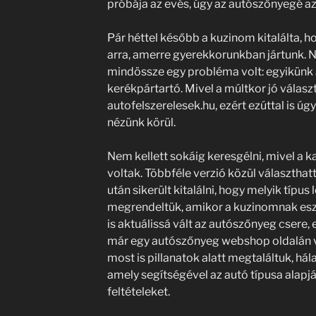
próbája az evés, úgy az autószőnyegé az
Pár héttel később a kuzinom kitalálta, ho
arra, amerre gyerekkorunkban jártunk. N
mindössze egy probléma volt: egyikünk 
kerékpártartó. Mivel a múltkor jó válasz
autofelszerelesek.hu, ezért ezúttal is úg
nézünk körül.
Nem kellett sokáig keresgélni, mivel a 
voltak. Többféle verzió közül választha
után sikerült kitalálni, hogy melyik típ
megrendeltük, amikor a kuzinomnak eszé
is aktuálissá vált az autószőnyeg csere, 
már egy autószőnyeg webshop oldalán v
most is pillanatok alatt megtaláltuk, hál
amely segítségével az autó típusa alapj
feltételeket.