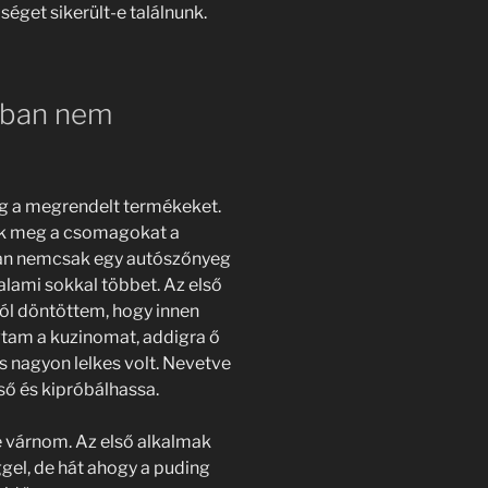
séget sikerült-e találnunk.
-ban nem
g a megrendelt termékeket.
tuk meg a csomagokat a
ban nemcsak egy autószőnyeg
ami sokkal többet. Az első
jól döntöttem, hogy innen
tam a kuzinomat, addigra ő
s nagyon lelkes volt. Nevetve
ső és kipróbálhassa.
 várnom. Az első alkalmak
gel, de hát ahogy a puding