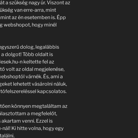
t a szükség nagy úr. Viszont az
zükség van erre-arra, mint
 mint az én esetemben is. Épp
eg webshopot, hogy minél
yszerű dolog, legalábbis
a dolgot! Több oldalt is
sek.hu-n keltette fel az
ő volt az oldal megjelenése,
ebshoptól várnék. És, ami a
ket lehetett vásárolni náluk,
tófelszereléssel kapcsolatos.
etően könnyen megtaláltam az
álasztottam a megfelelőt,
 akartam venni. Ezzel is
nál! Ki hitte volna, hogy egy
lálni.