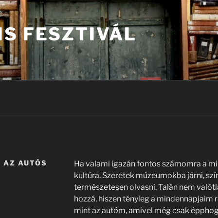
IS FESZTIVÁL
 AZ AUTÓS
Ha valami igazán fontos számomra a mi
kultúra. Szeretek múzeumokba járni, szí
természetesen olvasni. Talán nem valótlan
hozzá, hiszen tényleg a mindennapjaim r
mint az autóm, amivel még csak épphog