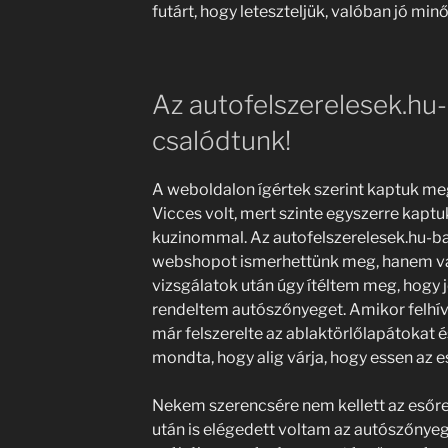
futárt, hogy leteszteljük, valóban jó minő
Az autofelszerelesek.hu
csalódtunk!
A weboldalon ígértek szerint kaptuk me
Vicces volt, mert szinte egyszerre kap
kuzinommal. Az autofelszerelesek.hu-
webshopot ismerhettünk meg, hanem val
vizsgálatok után úgy ítéltem meg, hogy 
rendeltem autószőnyeget. Amikor felhív
már felszerelte az ablaktörlőlapátokat é
mondta, hogy alig várja, hogy essen az e
Nekem szerencsére nem kellett az esőre
után is elégedett voltam az autószőnyeg