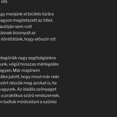
 idő.
gy menjünk el biciklis túrára
agyon megtetszett az ötlet,
autóján sem volt
tásnak bizonyult az
y döntöttünk, hogy először ott
kategóriák nagy segítségünkre
ttunk, végül hosszas mérlegelés
us legyen. Már majdnem
be jutott, hogy most már neki
ezért nézzük meg azokat is, ha
agyunk. Az ideális szőnyeget
a a praktikus szűrű rendszernek,
án tudtuk módosítani a szűrési