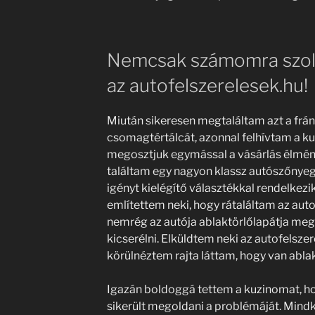
Nemcsak számomra szol
az autofelszerelesek.hu!
Miután sikeresen megtaláltam azt a frá
csomagtértálcát, azonnal felhívtam a ku
megosztjuk egymással a vásárlás élmén
találtam egy nagyon klassz autószőnye
igényt kielégítő választékkal rendelkez
említettem neki, hogy rátaláltam az auto
nemrég az autója ablaktörlőlapátja megs
kicserélni. Elküldtem neki az autofelszer
körülnéztem rajta láttam, hogy van ablak
Igazán boldoggá tettem a kuzinomat, ho
sikerült megoldani a problémáját. Mindk