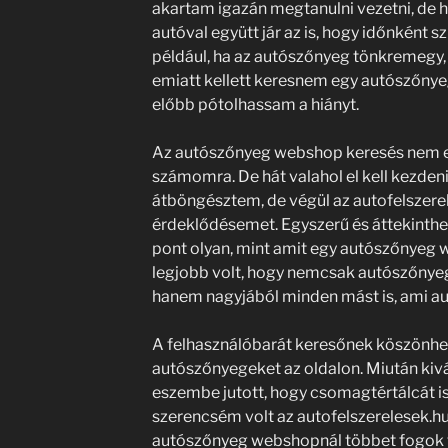
akartam igazán megtanulni vezetni, de há
autóval együtt jár az is, hogy időnként s
például, ha az autószőnyeg tönkremegy,
emiatt kellett keresnem egy autószőny
előbb pótolhassam a hiányt.
Az autószőnyeg webshop keresés nem eg
számomra. De hát valahol el kell kezdeni 
átböngésztem, de végül az autofelszerele
érdeklődésemet. Egyszerű és áttekinthet
pont olyan, mint amit egy autószőnyeg w
legjobb volt, hogy nemcsak autószőnyege
hanem nagyjából minden mást is, ami au
A felhasználóbarát keresőnek köszönh
autószőnyegeket az oldalon. Miután kiv
eszembe jutott, hogy csomagtértálcát is
szerencsém volt az autofelszerelesek.hu-
autószőnyeg webshopnál többet fogok ta