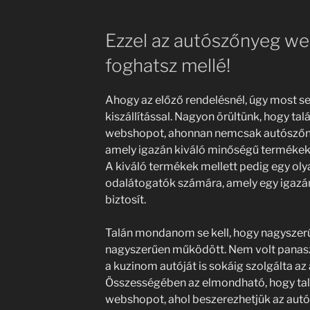
Ezzel az autószőnyeg w
foghatsz mellé!
Ahogy az előző rendelésnél, úgy most 
kiszállítással. Nagyon örültünk, hogy ta
webshopot, ahonnan nemcsak autószőny
amely igazán kiváló minőségű termékeket
A kiváló termékek mellett pedig egy olyan
odalátogatók számára, amely egy igaz
biztosít.
Talán mondanom se kell, hogy nagyszerűen
nagyszerűen működött. Nem volt panas
a kuzinom autóját is sokáig szolgálta az
Összességében az elmondható, hogy tal
webshopot, ahol beszerezhetjük az aut