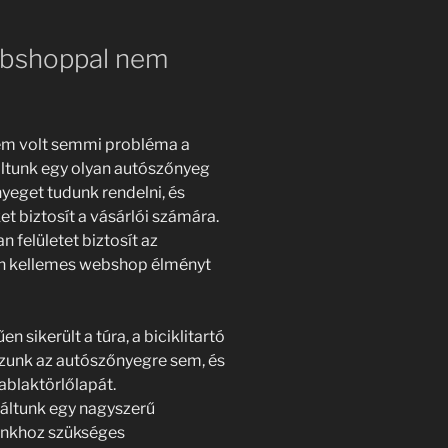
ebshoppal nem
sem volt semmi probléma a
láltunk egy olyan autószőnyeg
eget tudunk rendelni, és
 biztosít a vásárlói számára.
 felületet biztosít az
án kellemes webshop élményt
 sikerült a túra, a biciklitartó
zunk az autószőnyegre sem, és
 ablaktörlőlapát.
áltunk egy nagyszerű
ónkhoz szükséges