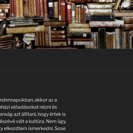
ndennapokban, akkor az a
nházi előadásokat nézni és
ság azt állítani, hogy értek is
észévé vált a kultúra. Nem úgy,
y elkezdtem ismerkedni. Sose