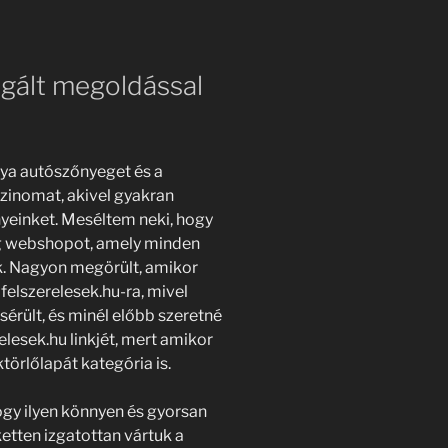
gált megoldással
nya autószőnyeget és a
zinomat, akivel gyakran
yeinket. Meséltem neki, hogy
g webshopot, amely minden
ik. Nagyon megörült, amikor
felszerelesek.hu-ra, mivel
érült, és minél előbb szeretné
elesek.hu linkjét, mert amikor
törlőlapát kategória is.
gy ilyen könnyen és gyorsan
etten izgatottan vártuk a