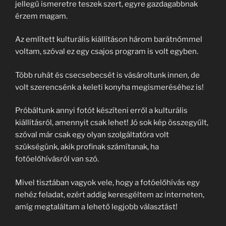
jellegű ismeretre teszek szert, egyre gazdagabbnak
érzem magam.
Az említett kulturális kiállításon három barátnőmmel
voltam, szóval ez egy csajos program is volt egyben.
Több ruhát és csecsebecsét is vásároltunk innen, de
volt szerencsénk a keleti konyha megismeréséhez is!
Próbáltunk annyi fotót készíteni erről a kulturális
kiállításról, amennyit csak lehet! Jó sok kép összegyűlt,
szóval már csak egy olyan szolgáltatóra volt
szükségünk, akik profinak számítanak, ha
fotóelőhívásról van szó.
Mivel tisztában vagyok vele, hogy a fotóelőhívás egy
nehéz feladat, ezért addig keresgéltem az interneten,
amíg megtaláltam a lehető legjobb választást!