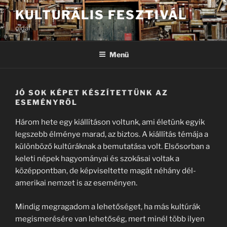
Tartalomhoz
KULTURÁLIS FESZTIVÁL
oldal
Menü
JÓ SOK KÉPET KÉSZÍTETTÜNK AZ
ESEMÉNYRŐL
Három hete egy kiállításon voltunk, ami életünk egyik
legszebb élménye marad, az biztos. A kiállítás témája a
különböző kultúráknak a bemutatása volt. Elsősorban a
keleti népek hagyományai és szokásai voltak a
középpontban, de képviseltette magát néhány dél-
amerikai nemzet is az eseményen.
Mindig megragadom a lehetőséget, ha más kultúrák
megismerésére van lehetőség, mert minél több ilyen