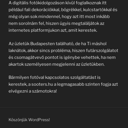
A digitális fotókidolgozáson kívül foglalkoznak itt
például fali dekorációkkal, bögrékkel, kulcstartókkal és
még olyan sok mindennel, hogy azt itt most inkább
nem sorolnám fel, hiszen úgyis megtaláljátok az
internetes platformjukon azt, amit kerestek.
Az üzletük Budapesten található, de ha Ti máshol
laknátok, akkor sincs probléma, hiszen futárszolgálatot
és csomagátvevő pontot is igénybe vehettek, ha nem
akartok személyesen megjelenni az üzletükben.
Bármilyen fotóval kapcsolatos szolgáltatást is
kerestek, a sooters.hu a legmagasabb szinten fogja azt
elvégezni a számotokra!
Köszönjük WordPress!