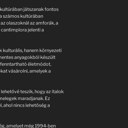
kultúrában játszanak fontos
ára számos kultúrában
az olaszoknál az amforák, a
cantimplora jelenti a
 kulturális, hanem környezeti
mentes anyagokból készült
a fenntartható életmódot,
at vásárolni, amelyek a
lehetővé teszik, hogy az italok
 melegek maradjanak. Ez
 ahol nincs lehetőség a
cég, amelyet még 1994-ben