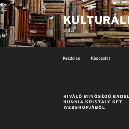
Tartalomhoz
KULTURÁL
oldal
Kezdőlap
Kapcsolat
KIVÁLÓ MINŐSÉGŰ BADE
HUNNIA KRISTÁLY KFT
WEBSHOPJÁBÓL