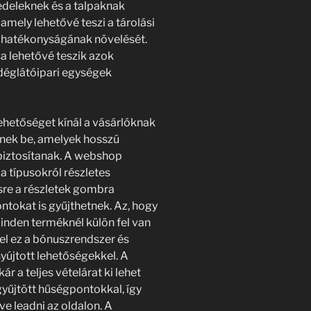
 fedeleknek és a talpaknak
mely lehetővé teszi a tárolási
és hatékonyságának növelését.
sa lehetővé teszik azok
déglátóipari egységek
lehetőséget kínál a vásárlóknak
enek be, amelyek hosszú
 biztosítanak. A webshop
a típusokról részletes
sre a részletek gombra
ontokat is gyűjthetnek. Az, hogy
nden terméknél külön fel van
fel ez a bónuszrendszer és
yújtott lehetőségekkel. A
 a teljes vételárat ki lehet
yűjtött hűségpontokkal, így
e leadni az oldalon. A