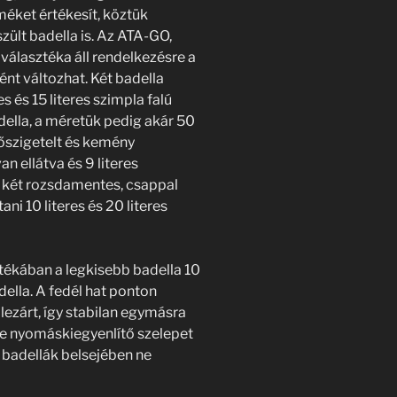
méket értékesít, köztük
ült badella is. Az ATA-GO,
választéka áll rendelkezésre a
t változhat. Két badella
es és 15 literes szimpla falú
adella, a méretük pedig akár 50
a hőszigetelt és kemény
an ellátva és 9 literes
ra két rozsdamentes, csappal
ani 10 literes és 20 literes
ékában a legkisebb badella 10
della. A fedél hat ponton
 lezárt, így stabilan egymásra
e nyomáskiegyenlítő szelepet
a badellák belsejében ne