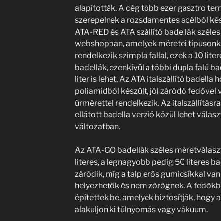
alapították. A cég több ezer gasztro ter
szerepelnek a rozsdamentes acélból kész
ATA-RED és ATA szállító badellák széles 
webshopban, amelyek méretei típusonkén
rendelkezik szimpla fallal, ezek a 10 liter
badellák, ezenkívül a többi dupla falú b
liter is lehet. Az ATA italszállító badell
poliamidból készült, jól záródó fedővel v
űrmérettel rendelkezik. Az italszállítás
ellátott badella verzió közül lehet választ
változatban.
Az ATA-GO badellák széles méretválaszt
literes, a legnagyobb pedig 50 literes ba
záródik, míg a talp erős gumicsíkkal van
helyezhetők és nem zörögnek. A fedőkb
építettek be, amelyek biztosítják, hogy 
alakuljon ki túlnyomás vagy vákuum.