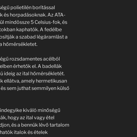
gű polietilén borítással
nak és horpadásoknak. Az ATA-
l mindössze 5 Celsius-fok, és
ozatokban kaphatók. A fedélbe
osítják a szabad légáramlást a
 a hőmérsékletet.
őségű rozsdamentes acélból
itelben érhetők el. A badellák
ú ideig az ital hőmérsékletét.
k ellátva, amely hermetikusan
tal és sem juthat semmilyen külső
indegyike kiváló minőségű
k, hogy az ital vagy étel
on, és a bennük lévő tartalom
hatók italok és ételek