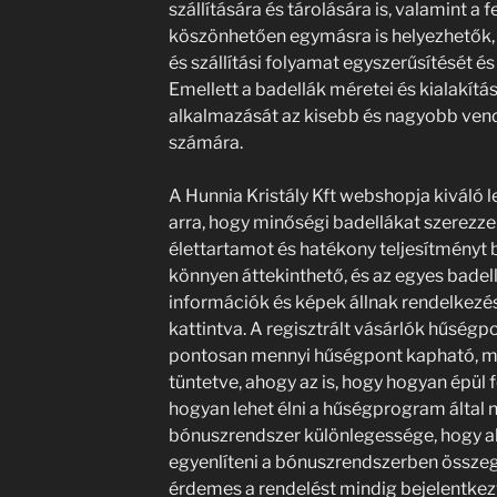
szállítására és tárolására is, valamint a
köszönhetően egymásra is helyezhetők, a
és szállítási folyamat egyszerűsítését 
Emellett a badellák méretei és kialakítá
alkalmazását az kisebb és nagyobb ven
számára.
A Hunnia Kristály Kft webshopja kiváló 
arra, hogy minőségi badellákat szerezz
élettartamot és hatékony teljesítményt
könnyen áttekinthető, és az egyes badell
információk és képek állnak rendelkezé
kattintva. A regisztrált vásárlók hűségp
pontosan mennyi hűségpont kapható, mi
tüntetve, ahogy az is, hogy hogyan épül 
hogyan lehet élni a hűségprogram által n
bónuszrendszer különlegessége, hogy akár
egyenlíteni a bónuszrendszerben összeg
érdemes a rendelést mindig bejelentkezv