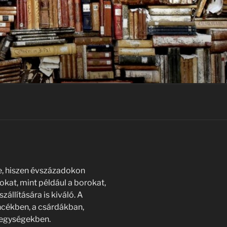
e, hiszen évszázadokon
lokat, mint például a borokat,
zállítására is kiváló. A
ncékben, a csárdákban,
 egységekben.