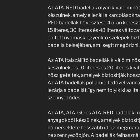
Az ATA-RED badellák olyan kiváló minősé
készülnek, amely ellenáll a karcolások
RED badellák hővesztése 4 órán keresztü
15 literes, 30 literes és 48 literes vált
épített nyomáskiegyenlítő szelepek bizt
badella belsejében, ami segít megőrizni
Az ATA italszállító badellák kiváló min
készülnek, és 10 literes és 20 literes kiv
hőszigeteltek, amelyek biztosítják hossz
Az ATA badellák poliamid fedővel vanna
lezárja a badellát, így nem folyik ki az i
szennyeződés.
Az ATA, ATA-GO és ATA-RED badellák m
anyagokból készülnek, amelyek biztosítjá
hőmérséklete hosszabb ideig megmaradj
ne szennyeződjön. A badellák felhasznál