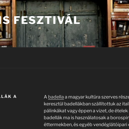
IS FESZTIVÁL
LLÁK A
A
badella
a magyar kultúra szerves rész
keresztül badellákban szállítottuk az ita
pálinkákat vagy éppen a vizet, de ételek s
badellák ma is használatosak a borospi
éttermekben, és egyéb vendéglátóipari