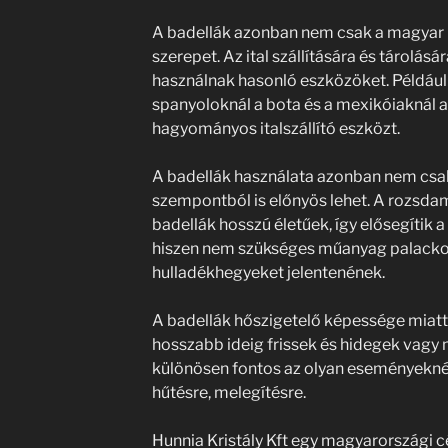
A badellák azonban nem csak a magyar 
szerepet. Az ital szállítására és tárolás
használnak hasonló eszközöket. Például 
spanyoloknál a bota és a mexikóiaknál a 
hagyományos italszállító eszközt.
A badellák használata azonban nem csak
szempontból is előnyös lehet. A rozsda
badellák hosszú életűek, így elősegítik 
hiszen nem szükséges műanyag palackok
hulladékhegyeket jelentenének.
A badellák hőszigetelő képessége miatt 
hosszabb ideig frissek és hidegek vagy
különösen fontos az olyan eseményeknél,
hűtésre, melegítésre.
Hunnia Kristály Kft egy magyarországi 