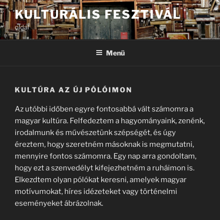
Tartalomhoz
KULTURÁLIS FESZTIVÁL
oldal
Menü
KULTÚRA AZ ÚJ PÓLÓIMON
Az utóbbi időben egyre fontosabbá vált számomra a
magyar kultúra. Felfedeztem a hagyományaink, zenénk,
irodalmunk és művészetünk szépségét, és úgy
éreztem, hogy szeretném másoknak is megmutatni,
mennyire fontos számomra. Egy nap arra gondoltam,
hogy ezt a szenvedélyt kifejezhetném a ruháimon is.
Elkezdtem olyan pólókat keresni, amelyek magyar
motívumokat, híres idézeteket vagy történelmi
eseményeket ábrázolnak.