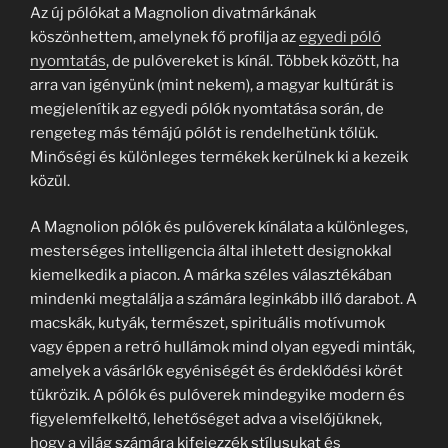
Az új pólókat a Magnolion divatmárkának
köszönhettem, amelynek fő profilja az
egyedi póló
nyomtatás
, de pulóvereket is kínál. Többek között, ha
arra van igényünk (mint nekem), a magyar kultúrát is
megjelenítik az egyedi pólók nyomtatása során, de
rengeteg más témájú pólót is rendelhetünk tőlük.
Minőségi és különleges termékek kerülnek ki a kezeik
közül.
A Magnolion pólók és pulóverek kínálata a különleges,
mesterséges intelligencia által ihletett designokkal
kiemelkedik a piacon. A márka széles választékában
mindenki megtalálja a számára leginkább illő darabot. A
macskák, kutyák, természet, spirituális motívumok
vagy éppen a retró hullámok mind olyan egyedi minták,
amelyek a vásárlók egyéniségét és érdeklődési körét
tükrözik. A pólók és pulóverek mindegyike modern és
figyelemfelkeltő, lehetőséget adva a viselőjüknek,
hogy a világ számára kifejezzék stílusukat és