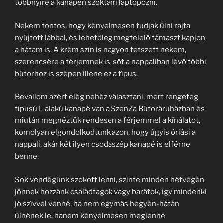
többnyire a kanapén szoktam laptopozni.
Nekem fontos, hogy kényelmesen tudjak ülni rajta
nyújtott lábbal, és lehetőleg megfelelő támaszt kapjon
a hátam is. A krém szín is nagyon tetszett nekem,
szerencsére a férjemnek is, sőt a nappaliban lévő többi
bútorhoz is szépen illene ez a típus.
Bevallom azért elég nehéz választani, mert rengeteg
típusú L alakú kanapé van a SzenZa Bútoráruházban és
miután megnéztük rendesen a férjemmel a kínálatot,
komolyan elgondolkodtunk azon, hogy úgyis óriási a
nappali, akár két ilyen csodaszép kanapé is elférne
benne.
Sok vendégünk szokott lenni, szinte minden hétvégén
jönnek hozzánk családtagok vagy barátok, így mindenki
jó szívvel venné, ha nem egymás hegyén-hátán
ülnének le, hanem kényelmesen meglenne