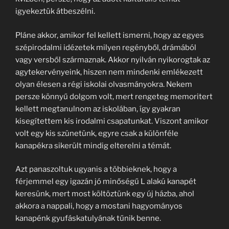
igyekeztük átbeszélni.
Pláne akkor, amikor fel kellett ismerni, hogy az egyes
szépirodalmi idézetek milyen regényből, drámából
vagy versből származnak. Akkor nyilván nyikorogtak az
agytekervényeink, hiszen nem mindenki emlékezett
olyan élesen a régi iskolai olvasmányokra. Nekem
persze könnyű dolgom volt, mert rengeteg memoritert
kellett megtanulnom az iskolában, így gyakran
kisegítettem kis irodalmi csapatunkat. Viszont amikor
volt egy kis szünetünk, egyre csak a különféle
kanapékra sikerült mindig elterelni a témát.
Azt panaszoltuk ugyanis a többieknek, hogy a
férjemmel egy igazán jó minőségű L alakú kanapét
keresünk, mert most költöztünk egy új házba, ahol
akkora a nappali, hogy a mostani hagyományos
kanapénk gyufáskatulyának tűnik benne.