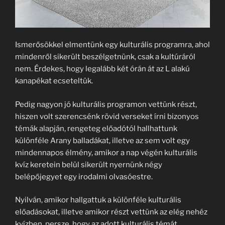
Ismerősökkel elmentünk egy kulturális programra, ahol
mindenről sikerült beszélgetnünk, csak a kultúráról
nem. Érdekes, hogy legalább két órán át az L alakú
kanapékat ecseteltük.
Pedig nagyon jó kulturális programon vettünk részt,
hiszen volt szerencsénk rövid verseket írni bizonyos
témák alapján, rengeteg előadótól hallhattunk
különféle Arany balladákat, illetve az sem volt egy
mindennapos élmény, amikor a nap végén kulturális
kvíz keretein belül sikerült nyernünk négy
belépőjegyet egy irodalmi olvasóestre.
Nyilván, amikor hallgattuk a különféle kulturális
előadásokat, illetve amikor részt vettünk az elég nehéz
kvízben, persze, hogy az adott kulturális témát