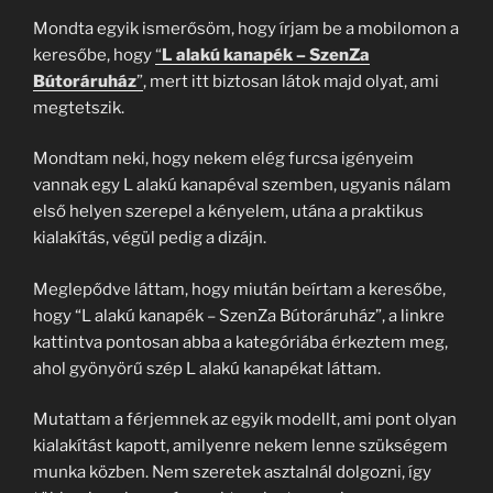
Mondta egyik ismerősöm, hogy írjam be a mobilomon a
keresőbe, hogy
“
L alakú kanapék – SzenZa
Bútoráruház
”
, mert itt biztosan látok majd olyat, ami
megtetszik.
Mondtam neki, hogy nekem elég furcsa igényeim
vannak egy L alakú kanapéval szemben, ugyanis nálam
első helyen szerepel a kényelem, utána a praktikus
kialakítás, végül pedig a dizájn.
Meglepődve láttam, hogy miután beírtam a keresőbe,
hogy “L alakú kanapék – SzenZa Bútoráruház”, a linkre
kattintva pontosan abba a kategóriába érkeztem meg,
ahol gyönyörű szép L alakú kanapékat láttam.
Mutattam a férjemnek az egyik modellt, ami pont olyan
kialakítást kapott, amilyenre nekem lenne szükségem
munka közben. Nem szeretek asztalnál dolgozni, így