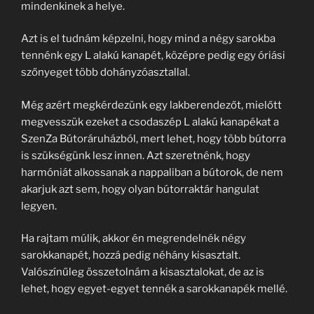
mindenkinek a helye.
Azt is el tudnám képzelni, hogy mind a négy sarokba
tennénk egy L alakú kanapét, középre pedig egy óriási
szőnyeget több dohányzóasztallal.
Még azért megkérdezünk egy lakberendezőt, mielőtt
megvesszük ezeket a csodaszép L alakú kanapékat a
SzenZa Bútoráruházból, mert lehet, hogy több bútorra
is szükségünk lesz innen. Azt szeretnénk, hogy
harmóniát alkossanak a nappaliban a bútorok, de nem
akarjuk azt sem, hogy olyan bútorraktár hangulat
legyen.
Ha rajtam múlik, akkor én megrendelnék négy
sarokkanapét, hozzá pedig néhány kisasztalt.
Valószínűleg összetolnám a kisasztalokat, de az is
lehet, hogy egyet-egyet tennék a sarokkanapék mellé.