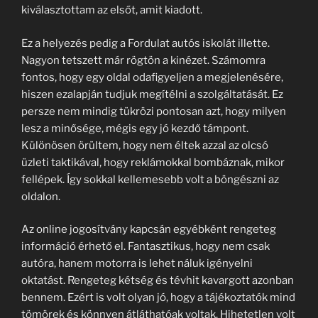
kiválasztottam az elsőt, amit kiadott.
Ez a helyezés pedig a Fordulat autós iskolát illette.
Nagyon tetszett már rögtön a kinézet. Számomra
fontos, hogy egy oldal odafigyeljen a megjelenésére,
hiszen ezalapján tudjuk megítélni a szolgáltatását. Ez
persze nem mindig tükrözi pontosan azt, hogy milyen
lesz a minősége, mégis egy jó kezdő támpont.
Különösen örültem, hogy nem éltek azzal az olcsó
üzleti taktikával, hogy reklámokkal bombáznak, mikor
fellépek. Így sokkal kellemesebb volt a böngészni az
oldalon.
Az online jogosítvány kapcsán egyébként rengeteg
információ érhető el. Fantasztikus, hogy nem csak
autóra, hanem motorra is lehet náluk igényelni
oktatást. Rengeteg kétség és tévhit kavargott azonban
bennem. Ezért is volt olyan jó, hogy a tájékoztatók mind
tömörek és könnyen átláthatóak voltak. Hihetetlen volt