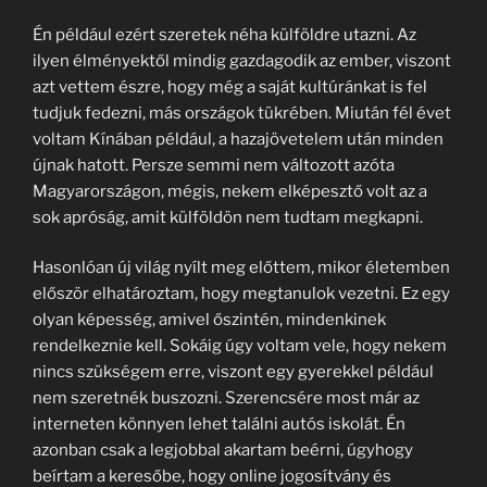
Én például ezért szeretek néha külföldre utazni. Az
ilyen élményektől mindig gazdagodik az ember, viszont
azt vettem észre, hogy még a saját kultúránkat is fel
tudjuk fedezni, más országok tükrében. Miután fél évet
voltam Kínában például, a hazajövetelem után minden
újnak hatott. Persze semmi nem változott azóta
Magyarországon, mégis, nekem elképesztő volt az a
sok apróság, amit külföldön nem tudtam megkapni.
Hasonlóan új világ nyílt meg előttem, mikor életemben
először elhatároztam, hogy megtanulok vezetni. Ez egy
olyan képesség, amivel őszintén, mindenkinek
rendelkeznie kell. Sokáig úgy voltam vele, hogy nekem
nincs szükségem erre, viszont egy gyerekkel például
nem szeretnék buszozni. Szerencsére most már az
interneten könnyen lehet találni autós iskolát. Én
azonban csak a legjobbal akartam beérni, úgyhogy
beírtam a keresőbe, hogy online jogosítvány és