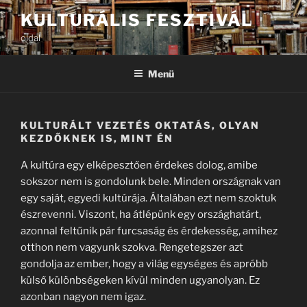
Tartalomhoz
KULTURÁLIS FESZTIVÁL
oldal
Menü
KULTURÁLT VEZETÉS OKTATÁS, OLYAN
KEZDŐKNEK IS, MINT ÉN
A kultúra egy elképesztően érdekes dolog, amibe
sokszor nem is gondolunk bele. Minden országnak van
egy saját, egyedi kultúrája. Általában ezt nem szoktuk
észrevenni. Viszont, ha átlépünk egy országhatárt,
azonnal feltűnik pár furcsaság és érdekesség, amihez
otthon nem vagyunk szokva. Rengetegszer azt
gondolja az ember, hogy a világ egységes és apróbb
külső különbségeken kívül minden ugyanolyan. Ez
azonban nagyon nem igaz.