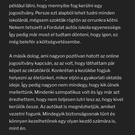
például látni, hogy mennyibe fog kerülni egy
jogosítvány. Persze ezt alapból lehet tudni minden
iskolánál, mégsem szokták rögtön az orrunkra kötni.
Nekem tetszett a Fordulat autós iskola egyenessége.
Így pedig már most el tudtam dönteni, hogy igen, ez
még belefér a költségvetésembe.
A másik dolog, ami nagyon pozitívan hatott az online
jogosítvány kapcsán, az az volt, hogy láthattam pár
képet az oktatókról. Konkrétan a kezükbe fogjuk
helyezni az életünket, mikor eljön a gyakorlati oktatás
ideje. Így pedig nagyon nem mindegy, hogy kik ülnek
mellettünk. Mindenki szimpatikus volt és így már azt
érezhettem, hogy nem teljesen lutri lesz az, hogy kivel
kerülök össze. Az autókat is megnézhetjük, amiket
vezetni fogunk. Mindegyik biztonságosnak tűnt és
könnyen kezelhetőnek egy olyan kezdő számára is,
mint én.