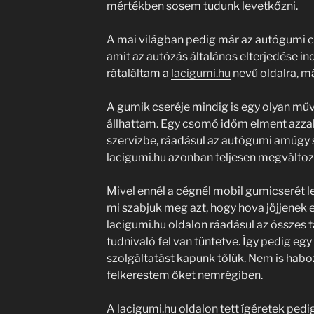
mértékben sosem tudunk levetkőzni.
A mai világban pedig már az autógumi cse
amit az autózás általános elterjedése in
rátaláltam a
lacigumi.hu
nevű oldalra, má
A gumik cseréje mindig is egy olyan műve
állhattam. Egy csomó időm elment azzal
szervizbe, ráadásul az autógumi amúgy 
lacigumi.hu azonban teljesen megváltozt
Mivel ennél a cégnél mobil gumicserét leh
mi szabjuk meg azt, hogy hova jöjjenek 
lacigumi.hu oldalon ráadásul az összes 
tudnivaló fel van tüntetve. Így pedig eg
szolgáltatást kapunk tőlük. Nem is hab
felkerestem őket nemrégiben.
A lacigumi.hu oldalon tett ígéretek pedi