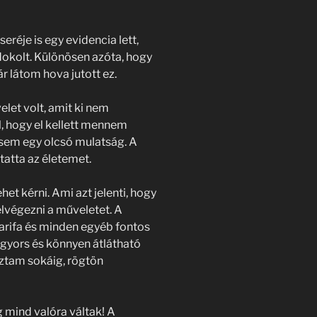
réje is egy evidencia lett,
dokolt. Különösen azóta, hogy
r látom hova jutott ez.
let volt, amit ki nem
, hogy el kellett mennem
sem egy olcsó mulatság. A
atta az életemet.
et kérni. Ami azt jelenti, hogy
elvégezni a műveletet. A
tarifa és minden egyéb fontos
y gyors és könnyen átlátható
oztam sokáig, rögtön
g mind valóra váltak! A