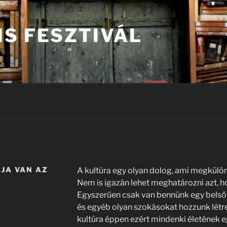
IS FESZTIVÁL
JA VAN AZ
A kultúra egy olyan dolog, ami megkülön
Nem is igazán lehet meghatározni azt, ho
Egyszerűen csak van bennünk egy belső i
és egyéb olyan szokásokat hozzunk létr
kultúra éppen ezért mindenki életének eg