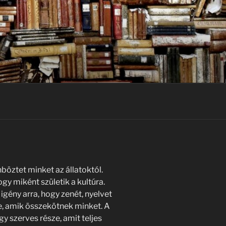
böztet minket az állatoktól.
gy miként születik a kultúra.
gény arra, hogy zenét, nyelvet
e, amik összekötnek minket. A
y szerves része, amit teljes