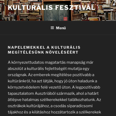
Tartalomhoz
KULTURÁLIS FESZTIVÁL
oldal
Menü
NAPELEMEKKEL A KULTURÁLIS
MEGÍTÉLÉSÜNK NÖVELÉSÉÉRT
A környezettudatos magatartás manapság már
abszolút a kulturális fejlettségét mutatja egy
országnak. Az emberek megítélése pozitívabb a
kultúránkról, ha azt látják, hogy jó úton haladunk a
környzetvédelem felé vezető úton. A legpozitívabb
tapasztalatom Ausztriából származik, ahol a határt
átlépve hatalmas szélkerekekkel találkozhatunk. Az
osztrákok kultúrájához, a csodás síparadicsomi
tájakhoz és a kilátáshoz hozzátartozik a szélkerekek