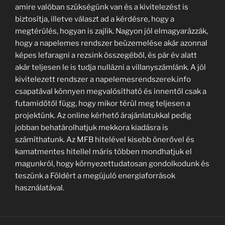
amire valóban szükségünk van és a kivitelezést is
biztosítja, illetve választ ad a kérdésre, hogy a
megtérülés, hogyan is zajlik. Nagyon jól elmagyarázzák,
hogy a napelemes rendszer beüzemelése akár azonnal
képes lefaragni a rezsink összegéből, és pár év alatt
akár teljesen le is tudja nullázni a villanyszámlánk. A jól
kivitelezett rendszer a napelemesrendszerek.info
csapatával könnyen megvalósítható és innentől csak a
futamidőtől függ, hogy mikor térül meg teljesen a
projektünk. Az online kérhető árajánlatukkal pedig
jobban behatárolhatjuk mekkora kiadásra is
számíthatunk. Az MFB hitelével kisebb önerővel és
kamatmentes hitellel máris többen mondhatjuk el
magunkról, hogy környezettudatosan gondolkodunk és
teszünk a Földért a megújuló energiaforrások
használatával.