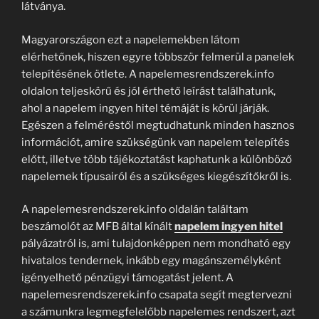
látványa.
Magyarországon ezt a napelemekben látom
elérhetőnek, hiszen egyre többször felmerül a panelek
telepítésének ötlete. A napelemesrendszerek.info
oldalon teljeskörű és jól érthető leírást találhatunk,
ahol a napelem ingyen hitel témáját is körül járják.
Egészen a felméréstől megtudhatunk minden hasznos
információt, amire szükségünk van napelem telepítés
előtt, illetve több tájékoztatást kaphatunk a különböző
napelemek típusairól és a szükséges kiegészítőkről is.
A napelemesrendszerek.info oldalán találtam
beszámolót az MFB által kínált
napelem ingyen hitel
pályázatról is, ami tulajdonképpen nem mondható egy
hivatalos tendernek, inkább egy magánszemélyként
igényelhető pénzügyi támogatást jelent. A
napelemesrendszerek.info csapata segít megtervezni
a számunkra legmegfelelőbb napelemes rendszert, azt