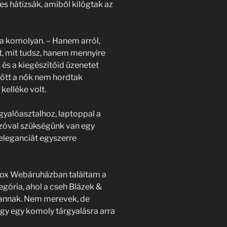
es hátizsák, amiből kilógtak az
a komolyan. – Hanem arról,
t, mit tudsz, hanem mennyire
és a kiegészítőid üzenetet
lőtt a nők nem hordtak
 kelléke volt.
gyalóasztalhoz, laptoppal a
Szóval szükségünk van egy
eleganciát egyszerre
gbox Webáruházban találtam a
gória, ahol a cseh Blázek &
vannak. Nem merevek, de
ogy egy komoly tárgyalásra arra