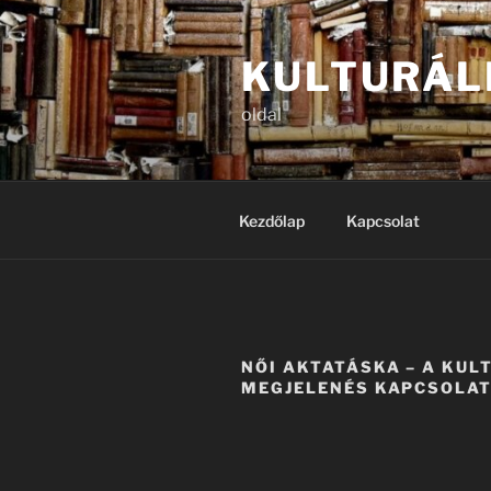
Tartalomhoz
KULTURÁL
oldal
Kezdőlap
Kapcsolat
NŐI AKTATÁSKA – A KUL
MEGJELENÉS KAPCSOLA