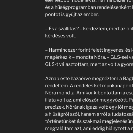
elérhetőbb modellek is. Harmincezer forin
és a hűségprogramban rendelésenként k
pontot is gyűjt az ember.
– És a szállítás? – kérdeztem, mert az o
kérdéses volt.
– Harmincezer forint felett ingyenes, é
megérkezik – mondta Nóra. – GLS-sel va
GLS-t választottam, mert az volt a gyor
Aznap este hazaérve megnéztem a Bagbox
rendeltem. A rendelés két munkanapon 
Nóra mondta. Amikor kibontottam a cso
illata volt az, ami először meggyőzött. P
precízek. Nórának igaza volt: egy jól m
a hiúságról szól, hanem arról a tudatossá
történetünket és szakmai megjelenésün
megtaláltam azt, ami eddig hiányzott a