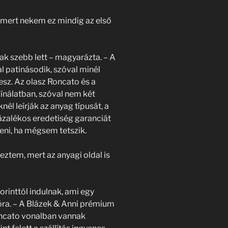
, mert nekem ez mindig az első
k szebb lett – magyarázta. – A
l patinásodik, szóval minél
sz. Az olasz Roncato és a
kínálatban, szóval nem két
él leírják az anyag típusát, a
zázalékos eredetiség garanciát
eni, ha mégsem tetszik.
eztem, mert az anyagi oldal is
rinttól indulnak, ami egy
óra. – A Blázek & Anni prémium
oncato vonalban vannak