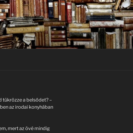
őd tükrözze a belsődet? –
ben az irodai konyhában
em, mert az övé mindig