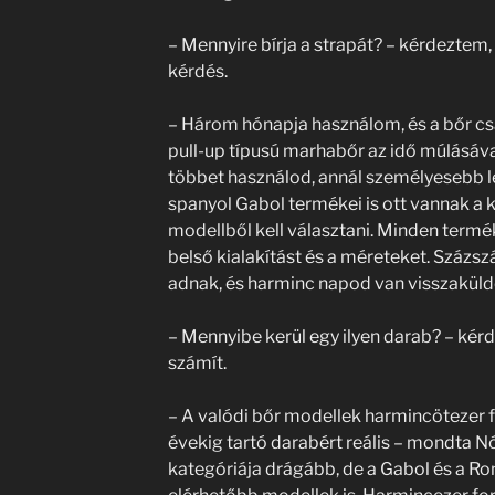
– Mennyire bírja a strapát? – kérdeztem
kérdés.
– Három hónapja használom, és a bőr csa
pull-up típusú marhabőr az idő múlásáva
többet használod, annál személyesebb le
spanyol Gabol termékei is ott vannak a 
modellből kell választani. Minden termékn
belső kialakítást és a méreteket. Százs
adnak, és harminc napod van visszaküld
– Mennyibe kerül egy ilyen darab? – kérd
számít.
– A valódi bőr modellek harmincötezer fo
évekig tartó darabért reális – mondta N
kategóriája drágább, de a Gabol és a R