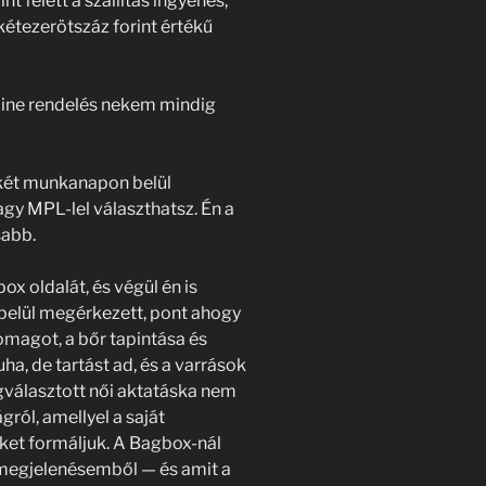
t felett a szállítás ingyenes,
étezerötszáz forint értékű
nline rendelés nekem mindig
s két munkanapon belül
gy MPL-lel választhatsz. Én a
sabb.
 oldalát, és végül én is
belül megérkezett, pont ahogy
magot, a bőr tapintása és
uha, de tartást ad, és a varrások
egválasztott női aktatáska nem
gról, amellyel a saját
ket formáljuk. A Bagbox-nál
 megjelenésemből — és amit a