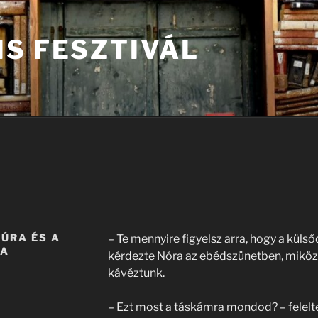
IS FESZTIVÁL
TÚRA ÉS A
– Te mennyire figyelsz arra, hogy a küls
TA
kérdezte Nóra az ebédszünetben, miköz
kávéztunk.
– Ezt most a táskámra mondod? – felelt