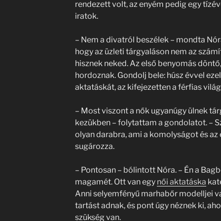
rendezett volt, az enyém pedig egy tízév
iratok.
– Nem a divatról beszélek – mondta Nór
hogy az üzleti tárgyaláson nem az számí
hisznek neked. Az első benyomás döntő, 
hordoznak. Gondolj bele: húsz évvel eze
aktatáskát, az kifejezetten a férfias világ
– Most viszont a nők ugyanúgy ülnek tár
kezükben – folytattam a gondolatot. – 
olyan darabra, ami a komolyságot és az 
sugározza.
– Pontosan – bólintott Nóra. – Én a Ba
magamét. Ott van egy
női aktatáska
kate
Anni selyemfényű marhabőr modelljei 
tartást adnak, és pont úgy néznek ki, ah
szükség van.