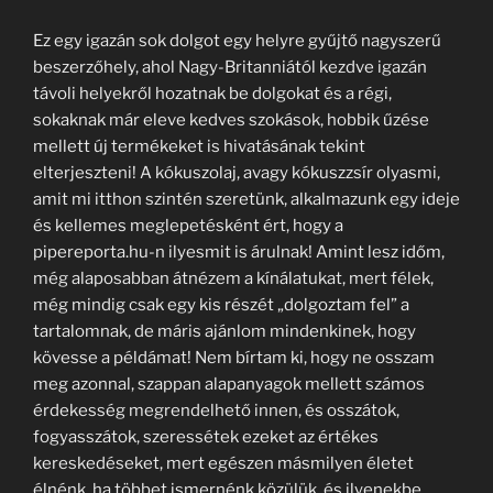
Ez egy igazán sok dolgot egy helyre gyűjtő nagyszerű
beszerzőhely, ahol Nagy-Britanniától kezdve igazán
távoli helyekről hozatnak be dolgokat és a régi,
sokaknak már eleve kedves szokások, hobbik űzése
mellett új termékeket is hivatásának tekint
elterjeszteni! A kókuszolaj, avagy kókuszzsír olyasmi,
amit mi itthon szintén szeretünk, alkalmazunk egy ideje
és kellemes meglepetésként ért, hogy a
pipereporta.hu-n ilyesmit is árulnak! Amint lesz időm,
még alaposabban átnézem a kínálatukat, mert félek,
még mindig csak egy kis részét „dolgoztam fel” a
tartalomnak, de máris ajánlom mindenkinek, hogy
kövesse a példámat! Nem bírtam ki, hogy ne osszam
meg azonnal, szappan alapanyagok mellett számos
érdekesség megrendelhető innen, és osszátok,
fogyasszátok, szeressétek ezeket az értékes
kereskedéseket, mert egészen másmilyen életet
élnénk, ha többet ismernénk közülük, és ilyenekbe