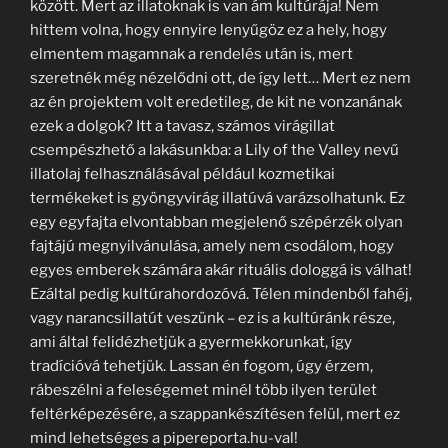
között. Mert az illatoknak is van ám kultúrája! Nem
hittem volna, hogy ennyire lenyűgöz ez a hely, hogy
elmentem magamnak a rendelés után is, mert
szeretnék még nézelődni ott, de így lett… Mert ez nem
az én projektem volt eredetileg, de kit ne vonzanának
ezek a dolgok? Itt a tavasz, számos virágillat
csempészhető a lakásunkba: a Lily of the Valley nevű
illatolaj felhasználásával például kozmetikai
termékeket is gyöngyvirág illatúvá varázsolhatunk. Ez
egy egyfajta elvontabban megjelenő szépérzék olyan
fajtájú megnyilvánulása, amely nem csodálom, hogy
egyes emberek számára akár rituális dologgá is válhat!
Ezáltal pedig kultúrahordozóvá. Télen mindenből fahéj,
vagy narancsillatút veszünk – ez is a kultúránk része,
ami által felidézhetjük a gyermekkorunkat, így
tradícióvá tehetjük. Lassan én fogom, úgy érzem,
rábeszélni a feleségemet minél több ilyen terület
feltérképezésére, a szappankészítésen felül, mert ez
mind lehetséges a pipereporta.hu-val!