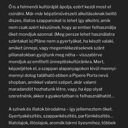
Ő is a felmenői kultúráját ápolja, ezért kezdi most el
csinálni. Már-már képzőművészeti alkotásoknak beillő
díszes, illatos szappanokat is lehet így alkotni, amik
nem csak azért készülnek, hogy az ember felhasználja
őket mondjuk azonnal. (Meg persze lehet használatra
szántakat is) Pláne nem a gyertyákat, ha készít valaki,
amiket ünnepi, vagy megemlékezéseknek szánt
pillanatokban gyújtunk meg néha – visszatérve
mondjuk az említett ünnepléskultúránkra. Mert,
képzeljétek el, a szappan alapanyagokon kívül mennyi-
mennyi dolog található ebben a Pipere Porta nevű
shopban, amikkel valami szépet, akár valami
maradandót hozhatunk létre, vagy, ha épp olyat
szeretnénk, akkor a gyakorlatban is felhasználhatót…
A színek és illatok birodalma – így jellemeztem őket.
Gyertyakészítés, szappankészítés, parfümkészítés…
Illatolajok, illóolajok, aromák bármi ilyesmihez, többek