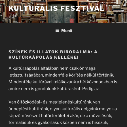
Tartalomhoz
KULTURÁLIS FESZTIVÁL
oldal
Menü
SZÍNEK ÉS ILLATOK BIRODALMA: A
KULTÚRAÁPOLÁS KELLÉKEI
A kultúraápolás általában nem csak önmaga
letisztultságában, mindenféle körítés nélkül történik.
Mindenféle kultúrával találkozunk a hétköznapokban is,
amire nem is gondolunk kultúraként. Pedig az.
Van öltözködési- és megjelenéskultúránk, van
ünneplési kultúránk, olyan kulturális dolgaink melyek a
képzőművészet határterületei akár, de a művelésük,
formálásuk és gyakorlásuk közben nem is hisszük,