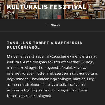
Tartalomhoz
KULTURÁLIS FESZTIVÁL
oldal
Menü
TANULJUNK TÖBBET A NAPENERGIA
KULTÚRÁJÁRÓL
Minden egyes társadalmi közösségnek megvan a saját
kultúrája. A mai világban sokszor azt érezhetjük, hogy
minden kezd egyre homogénebbé válni. Mivel az
internet korában nőttem fel, ezért én is úgy gondoltam,
hogy mindenki hasonlóan látja a világot, mint én. Elég
azonban csak elmennünk egy másik országba és
azonnal ki fognak jönni a különbségek. És ezt nem
tartom egy rossz dolognak.