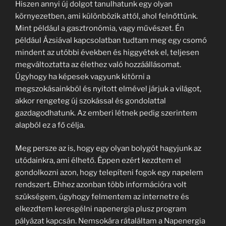
Hiszen annyi új dolgot tanulhatunk egy olyan
környezetben, ami különbözik attól, ahol felnőttünk.
Mint például a gasztronómia, vagy művészet. Én
például Ázsiával kapcsolatban tudtam meg egy csomó
mindent az utóbbi években és higgyétek el, teljesen
megváltoztatta az élethez való hozzáállásomat.
Úgyhogy ha képesek vagyunk kitörni a
megszokásainkból és nyitott elmével járjuk a világot,
akkor rengeteg új szokással és gondolattal
gazdagodhatunk. Az emberi létnek pedig szerintem
alapból ez a fő célja.
Meg persze az is, hogy egy olyan bolygót hagyjunk az
utódainkra, ami élhető. Éppen ezért kezdtem el
gondolkozni azon, hogy telepíteni fogok egy napelem
rendszert. Ehhez azonban több információra volt
szükségem, úgyhogy felmentem az internetre és
elkezdtem keresgélni napenergia plusz program
pályázat kapcsán. Nemsokára rátaláltam a Napenergia