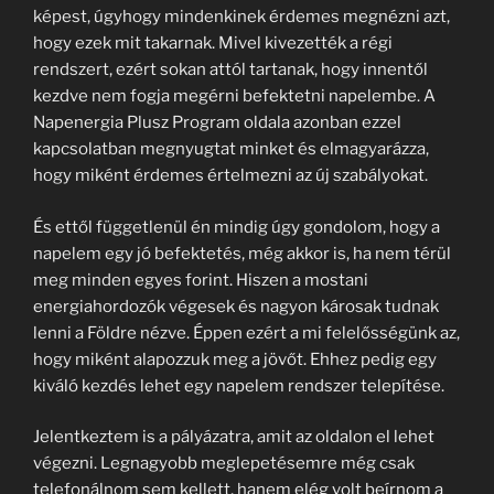
képest, úgyhogy mindenkinek érdemes megnézni azt,
hogy ezek mit takarnak. Mivel kivezették a régi
rendszert, ezért sokan attól tartanak, hogy innentől
kezdve nem fogja megérni befektetni napelembe. A
Napenergia Plusz Program oldala azonban ezzel
kapcsolatban megnyugtat minket és elmagyarázza,
hogy miként érdemes értelmezni az új szabályokat.
És ettől függetlenül én mindig úgy gondolom, hogy a
napelem egy jó befektetés, még akkor is, ha nem térül
meg minden egyes forint. Hiszen a mostani
energiahordozók végesek és nagyon károsak tudnak
lenni a Földre nézve. Éppen ezért a mi felelősségünk az,
hogy miként alapozzuk meg a jövőt. Ehhez pedig egy
kiváló kezdés lehet egy napelem rendszer telepítése.
Jelentkeztem is a pályázatra, amit az oldalon el lehet
végezni. Legnagyobb meglepetésemre még csak
telefonálnom sem kellett, hanem elég volt beírnom a