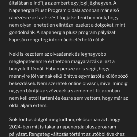
általában elindítja az embert egy jogi jéghegyen. A
Napenergia Plusz Program oldala azonban már első
ránézésre azt az érzést fogja kelteni bennünk, hogy
nem olyan lehetetlen elintézni ezeket a dolgokat, mint
gondolnánk. A
napenergia plusz program pályázat
kapcsán rengeteg információ elérhető náluk.
Neki is kezdtem az olvasásnak és legnagyobb
meglepetésemre érthetően magyarázzák el ezt a
bonyolult témát. Ebben persze az is segít, hogy
mennyire jól vannak elkülönítve egymástól a különböző
bekezdések. Nem szeretek online olvasni, mivel mindig
nagyon bántják a szövegek a szememet. Itt azonban
nem kell ettől tartani és észre sem vettem, hogy már az
oldal aljára értem.
Sok fontos dolgot megtudtam, elsősorban azt, hogy
2024-ben mit is takar a napenergia plusz program
pályázat. Rengeteg változás történt az utóbbi évekhez