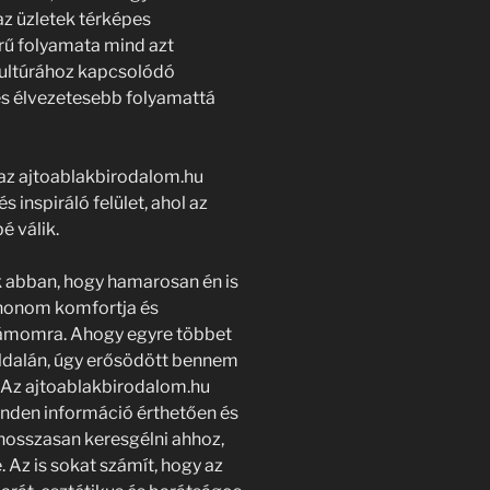
 az üzletek térképes
rű folyamata mind azt
 kultúrához kapcsolódó
és élvezetesebb folyamattá
az ajtoablakbirodalom.hu
 inspiráló felület, ahol az
é válik.
 abban, hogy hamarosan én is
thonom komfortja és
ámomra. Ahogy egyre többet
ldalán, úgy erősödött bennem
. Az ajtoablakbirodalom.hu
nden információ érthetően és
 hosszasan keresgélni ahhoz,
 Az is sokat számít, hogy az