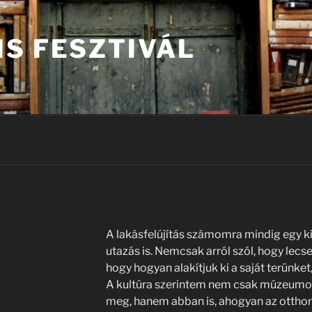
IS FESZTIVÁL
A lakásfelújítás számomra mindig egy kic
utazás is. Nemcsak arról szól, hogy lecse
hogy hogyan alakítjuk ki a saját terünke
A kultúra szerintem nem csak múzeumok
meg, hanem abban is, ahogyan az otthonu