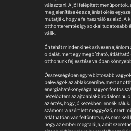
választani. A jól felépített menüpontok,
megjelenítése és az ajánlatkérés egysze
mutatják, hogy a felhasználó az első. A
otthonteremtés így sokkal tudatosabb 
válik.
Én tehát mindenkinek szívesen ajánlom 
oldalát, mert egy megbízható, átlátható és
otthonunk fejlesztése valóban könnyebb
Összességében egyre biztosabb vagyok
belevágok az ablakcserébe, mert az ot
energiahatékonysága nagyon fontos sz
nézelődtem az ajtoablakbirodalom.hu o
az érzés, hogy jó kezekben lennék náluk
számomra azért lett meggyőző, mert mi
átláthatóan van feltüntetve, és nem kell
hogy az ember megtalálja, amit szeretne.