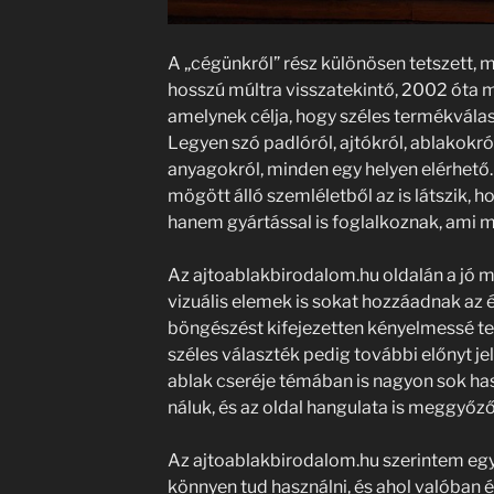
A „cégünkről” rész különösen tetszett, me
hosszú múltra visszatekintő, 2002 óta 
amelynek célja, hogy széles termékvála
Legyen szó padlóról, ajtókról, ablakokró
anyagokról, minden egy helyen elérhető
mögött álló szemléletből az is látszik,
hanem gyártással is foglalkoznak, ami 
Az ajtoablakbirodalom.hu oldalán a jó m
vizuális elemek is sokat hozzáadnak az 
böngészést kifejezetten kényelmessé tes
széles választék pedig további előnyt j
ablak cseréje témában is nagyon sok ha
náluk, és az oldal hangulata is meggyőző
Az ajtoablakbirodalom.hu szerintem egy 
könnyen tud használni, és ahol valóban 