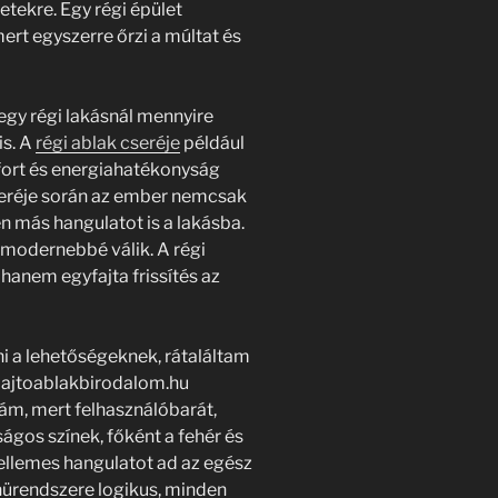
etekre. Egy régi épület
mert egyszerre őrzi a múltat és
gy régi lakásnál mennyire
is. A
régi ablak cseréje
például
ort és energiahatékonyság
cseréje során az ember nemcsak
en más hangulatot is a lakásba.
l modernebbé válik. A régi
 hanem egyfajta frissítés az
 a lehetőségeknek, rátaláltam
z ajtoablakbirodalom.hu
rám, mert felhasználóbarát,
ágos színek, főként a fehér és
kellemes hangulatot ad az egész
nürendszere logikus, minden