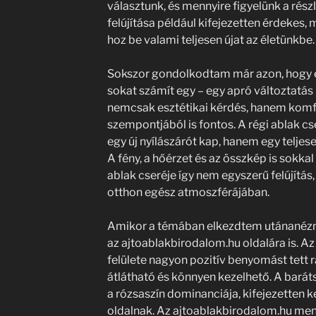
választunk, és mennyire figyelünk a részl
felújítása például kifejezetten érdekes, 
hoz be valami teljesen újat az életünkbe.
Sokszor gondolkodtam már azon, hogy e
sokat számít egy – egy apró változtatás 
nemcsak esztétikai kérdés, hanem komf
szempontjából is fontos. A régi ablak 
egy új nyílászárót kap, hanem egy teljes
A fény, a hőérzet és az összkép is sokka
ablak cseréje így nem egyszerű felújítás,
otthon egész atmoszférájában.
Amikor a témában elkezdtem utánanézni
az ajtoablakbirodalom.hu oldalára is. A
felülete nagyon pozitív benyomást tett 
átlátható és könnyen kezelhető. A baráts
a rózsaszín dominanciája, kifejezetten 
oldalnak. Az ajtoablakbirodalom.hu me