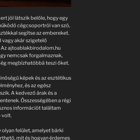
rt jól látszik belőle, hogy egy
működő cégcsoportról van szó,
sztékkal segítse az embereket.
l vagy akár szigetelő
. Az ajtoablakbirodalom.hu
 hogy nemcsak forgalmaznak,
még megbízhatóbbá teszi őket.
inőségű képek és az esztétikus
élményhez, és az egész
zik. A kedvező árak és a
elentenek. Összességében a régi
sznos információt találtam
 volt.
olyan felület, amelyet bárki
érthető, mit és hogyan érdemes