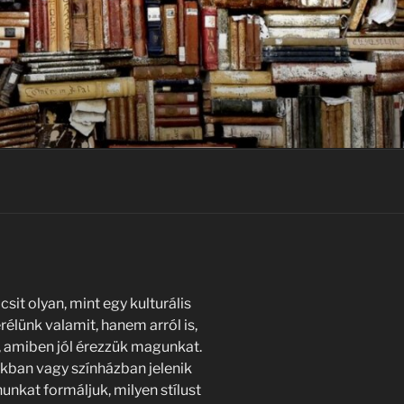
sit olyan, mint egy kulturális
rélünk valamit, hanem arról is,
t, amiben jól érezzük magunkat.
ban vagy színházban jelenik
nkat formáljuk, milyen stílust