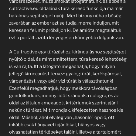
városrészeket, múzeumokat látogathatunk, és ebben a
cultractive.eu oldalának túra kereső funkciója ma már
hatalmas segítséget nyújt. Mert bizony néha a bőség
zavarában az ember azt se tudja, merre induljon, mit
keressen fel, mit próbáljon ki. De amióta megtaláltuk
ezt a portált, azóta lényegesen könnyebb dolgunk van.
A Cultractive egy túrázáshoz, kiránduláshoz segítséget
nyújtó oldal, és mint említettem, túra kereső lehetőség
is van rajta. Itt a látogató megadhatja, hogy milyen
jellegű kiruccanást tervez: gyalogtúrát, kerékpárosat,
városnézést, vagy akár vízi túrát is választhatunk!
Ezenfelül megadhatjuk, hogy mekkora távolságban
gondolkodunk, mennyi időt szánunk a dologra, és az
oldal az általunk megadott kritériumok szerint ajánl
nekünk túrákat. Mit mondjak, kifejezetten hasznos kis
oldal! Máshol, ahol elvileg van „hasonló” opció, ott
inkább csak hányaveti ajánlókat, hiányos vagy
olvashatatlan térképeket találni, illetve a tartalomért