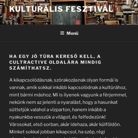
Tartalomhoz
KULTURÁLIS FESZTIVÁL
oldal
Menü
HA EGY JÓ TÚRA KERESŐ KELL, A
CULTRACTIVE OLDALÁRA MINDIG
SZÁMÍTHATSZ.
A kikapcsolódásnak, szórakozásnak olyan formái is
vannak, amik sokkal inkább kapcsolódnak a kultúrához,
mint bármi máshoz. Mi is ilyenek vagyunk a férjemmel,
nekünk nem az jelenti a nyaralást, hogy a hasunkat
süttetjük valahol a vízparton, hanem inkább a
nyakunkba vesszük a világot, és felfedezünk!
Városokat, első sorban, akár idehaza, akár külföldön.
Minket sokkal jobban kikapcsol, ha szép, régi