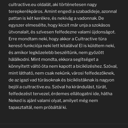
cultractive.eu oldalát, aki történetesen nagy
terepkerékpáros. Amint engedi a szabadideje, azonnal
pattan is két kerékre, és nekivág a vadonnak. De
egyszer elmesélte, hogy kicsit már unja a szokásos
útvonalait, és szívesen felfedezne valami újdonságot.
Erre mondtam neki, hogy akkor a Cultractive túra
kereső funkciója neki lett kitalálva! El is küldtem neki,
és amikor legközelebb beszéltünk, nem győzött
hálálkodni. Mint mondta, ekkora segítséget a
könnyített váltó óta nem kapott a biciklizéshez. Szóval,
mint látható, nem csak nekünk, városi felfedezőknek,
de az igazi vad túrásoknak és biciklistáknak is nagyon
bejöl a cultractive.eu. Szóval ha kirándulást, túrát,
felfedezést tervezel, érdemes ellátogatni ide, hátha
Neked is ajánl valami olyat, amilyet még nem
tapasztaltál, nem próbáltál ki.