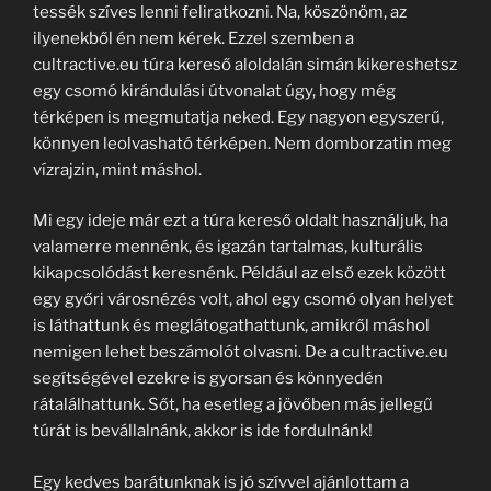
tessék szíves lenni feliratkozni. Na, köszönöm, az
ilyenekből én nem kérek. Ezzel szemben a
cultractive.eu túra kereső aloldalán simán kikereshetsz
egy csomó kirándulási útvonalat úgy, hogy még
térképen is megmutatja neked. Egy nagyon egyszerű,
könnyen leolvasható térképen. Nem domborzatin meg
vízrajzin, mint máshol.
Mi egy ideje már ezt a túra kereső oldalt használjuk, ha
valamerre mennénk, és igazán tartalmas, kulturális
kikapcsolódást keresnénk. Például az első ezek között
egy győri városnézés volt, ahol egy csomó olyan helyet
is láthattunk és meglátogathattunk, amikről máshol
nemigen lehet beszámolót olvasni. De a cultractive.eu
segítségével ezekre is gyorsan és könnyedén
rátalálhattunk. Sőt, ha esetleg a jövőben más jellegű
túrát is bevállalnánk, akkor is ide fordulnánk!
Egy kedves barátunknak is jó szívvel ajánlottam a