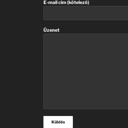
E-mail cím (kötelező)
Üzenet