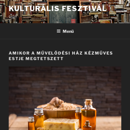
Tartalomhoz
KULTURÁLIS FESZTIVÁL
oldal
Menü
AMIKOR A MŰVELŐDÉSI HÁZ KÉZMŰVES
ESTJE MEGTETSZETT