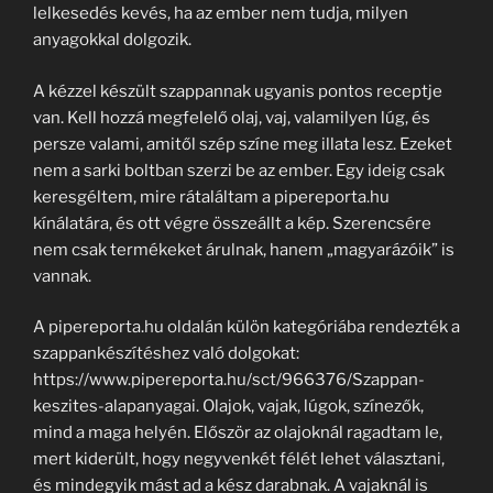
lelkesedés kevés, ha az ember nem tudja, milyen
anyagokkal dolgozik.
A kézzel készült szappannak ugyanis pontos receptje
van. Kell hozzá megfelelő olaj, vaj, valamilyen lúg, és
persze valami, amitől szép színe meg illata lesz. Ezeket
nem a sarki boltban szerzi be az ember. Egy ideig csak
keresgéltem, mire rátaláltam a pipereporta.hu
kínálatára, és ott végre összeállt a kép. Szerencsére
nem csak termékeket árulnak, hanem „magyarázóik” is
vannak.
A pipereporta.hu oldalán külön kategóriába rendezték a
szappankészítéshez való dolgokat:
https://www.pipereporta.hu/sct/966376/Szappan-
keszites-alapanyagai. Olajok, vajak, lúgok, színezők,
mind a maga helyén. Először az olajoknál ragadtam le,
mert kiderült, hogy negyvenkét félét lehet választani,
és mindegyik mást ad a kész darabnak. A vajaknál is