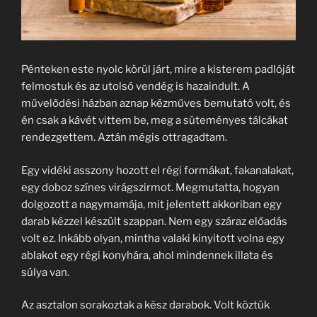
Pénteken este nyolc körül járt, mire a kisterem padlóját
felmostuk és az utolsó vendég is hazaindult. A
művelődési házban aznap kézműves bemutató volt, és
én csak a kávét vittem be, meg a süteményes tálcákat
rendezgettem. Aztán mégis ottragadtam.
Egy vidéki asszony hozott el régi formákat, fakanalakat,
egy doboz színes virágszirmot. Megmutatta, hogyan
dolgozott a nagymamája, mit jelentett akkoriban egy
darab kézzel készült szappan. Nem egy száraz előadás
volt ez. Inkább olyan, mintha valaki kinyitott volna egy
ablakot egy régi konyhára, ahol mindennek illata és
súlya van.
Az asztalon sorakoztak a kész darabok. Volt köztük