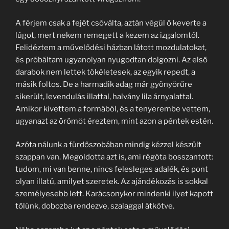
A férjem csak a fejét csóválta, aztán végül ő keverte a
lúgot, mert nekem remegett a kezem az izgalomtól.
Felidéztem a művelődési házban látott mozdulatokat,
és próbáltam ugyanolyan nyugodtan dolgozni. Az első
darabok nem lettek tökéletesek, az egyik repedt, a
másik foltos. De a harmadik adag már gyönyörűre
sikerült, levendulás illattal, halvány lila árnyalattal.
Amikor kivettem a formából, és a tenyerembe vettem,
ugyanazt az örömöt éreztem, mint azon a péntek estén.
Azóta nálunk a fürdőszobában mindig kézzel készült
szappan van. Megoldotta azt is, ami régóta bosszantott:
tudom, mi van benne, nincs felesleges adalék, és pont
olyan illatú, amilyet szeretek. Az ajándékozás is sokkal
személyesebb lett. Karácsonykor mindenki ilyet kapott
tőlünk, dobozba rendezve, szalaggal átkötve.