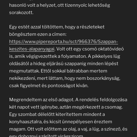
hasonló volt a helyzet, ott tizennyolc lehetőség
sorakozott.
Egy estét azzal töltöttem, hogy a részleteket
böngésztem ezen a címen:
https://www.pipereporta.hu/sct/966376/Szappan-
keszites-alapanyagai
. Volt ott egy csomó oktatóvideó
is, amik végigvezettek a folyamaton. A pikkelyes lúg
oldásától a hideg eljárású szappanig minden lépést
megmutattak. Ettől sokkal bátrabban mertem
nekikezdeni, mert láttam, hogy nem boszorkányság,
csak figyelmet és pontosságot kíván.
Megrendeltem az első adagot. A rendelés feldolgozása
két napot vett igénybe, aztán megérkezett a csomag.
Egy szombat délelőtt kiterítettem mindent a
konyhaasztalra, és kicsit ünnepélyesen éreztem
magam. Ott volt előttem az olaj, a vaj, a lúg, a színező, és
egy doboznyi szárított virágszirom.