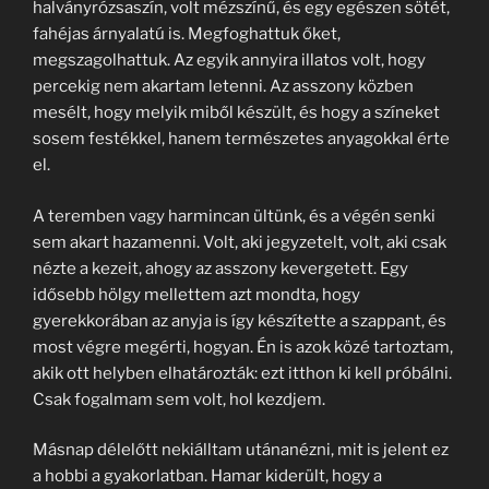
halványrózsaszín, volt mézszínű, és egy egészen sötét,
fahéjas árnyalatú is. Megfoghattuk őket,
megszagolhattuk. Az egyik annyira illatos volt, hogy
percekig nem akartam letenni. Az asszony közben
mesélt, hogy melyik miből készült, és hogy a színeket
sosem festékkel, hanem természetes anyagokkal érte
el.
A teremben vagy harmincan ültünk, és a végén senki
sem akart hazamenni. Volt, aki jegyzetelt, volt, aki csak
nézte a kezeit, ahogy az asszony kevergetett. Egy
idősebb hölgy mellettem azt mondta, hogy
gyerekkorában az anyja is így készítette a szappant, és
most végre megérti, hogyan. Én is azok közé tartoztam,
akik ott helyben elhatározták: ezt itthon ki kell próbálni.
Csak fogalmam sem volt, hol kezdjem.
Másnap délelőtt nekiálltam utánanézni, mit is jelent ez
a hobbi a gyakorlatban. Hamar kiderült, hogy a